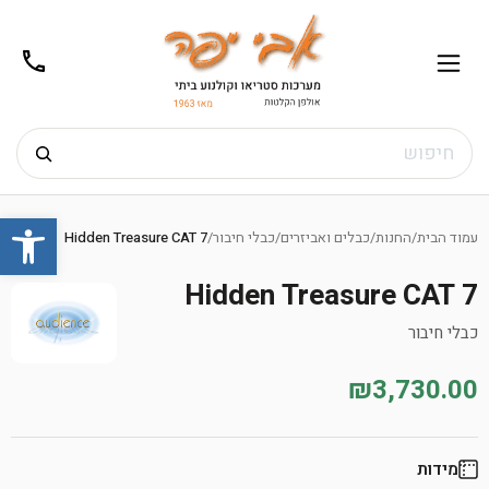
02-
תפריט
/02-
m@gmail.com
8272
חיפוש
Ski
פתח
t
עמוד הבית
/
החנות
/
כבלים ואביזרים
/
כבלי חיבור
/
Hidden Treasure CAT 7
conten
Hidden Treasure CAT 7
כבלי חיבור
₪3,730.00
מידות