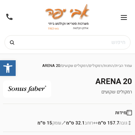
02-
תפריט
/02-
m@gmail.com
8272
חיפוש
Ski
פתח
t
עמוד הבית
/
החנות
/
רמקולים
/
רמקולים שקועים
/
ARENA 20
conten
ARENA 20
רמקולים שקועים
מידות
גובה
157.7 ס״מ
רוחב
32.1 ס״מ
עומק
15 ס״מ