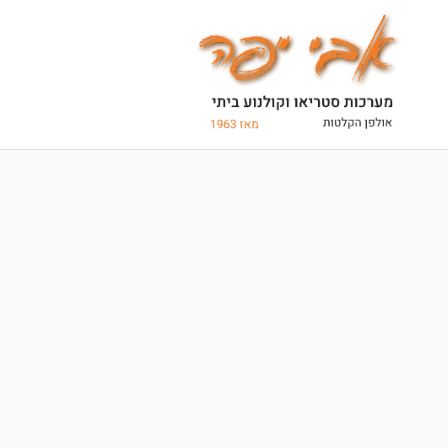
Ski
t
conten